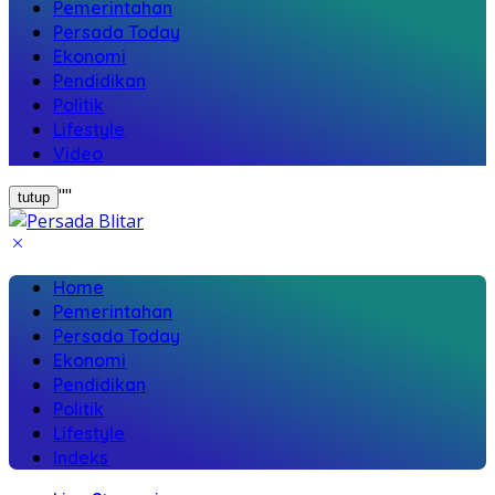
Pemerintahan
Persada Today
Ekonomi
Pendidikan
Politik
Lifestyle
Video
"
"
tutup
Home
Pemerintahan
Persada Today
Ekonomi
Pendidikan
Politik
Lifestyle
Indeks