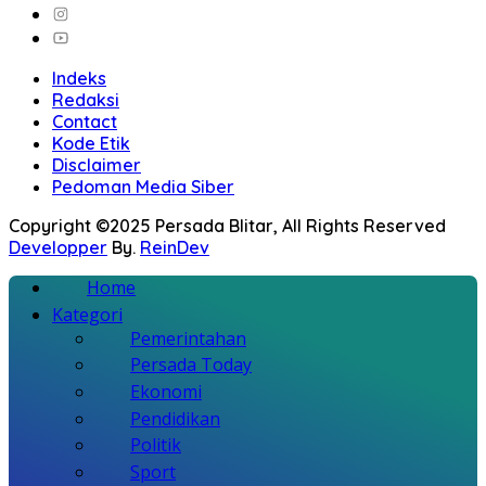
Indeks
Redaksi
Contact
Kode Etik
Disclaimer
Pedoman Media Siber
Copyright ©2025 Persada Blitar, All Rights Reserved
Developper
By.
ReinDev
Home
Kategori
Pemerintahan
Persada Today
Ekonomi
Pendidikan
Politik
Sport