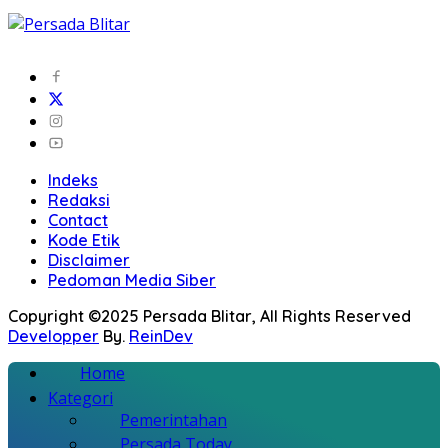
Indeks
Redaksi
Contact
Kode Etik
Disclaimer
Pedoman Media Siber
Copyright ©2025 Persada Blitar, All Rights Reserved
Developper
By.
ReinDev
Home
Kategori
Pemerintahan
Persada Today