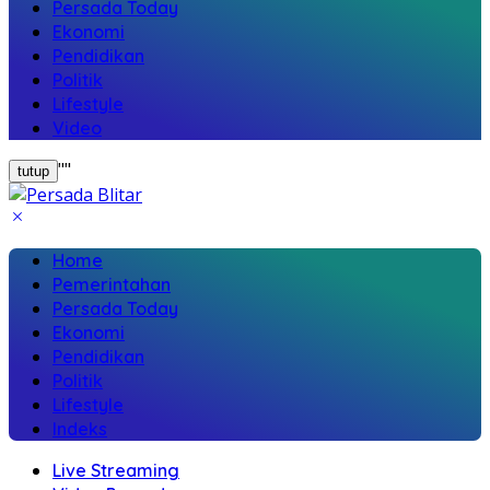
Persada Today
Ekonomi
Pendidikan
Politik
Lifestyle
Video
"
"
tutup
Home
Pemerintahan
Persada Today
Ekonomi
Pendidikan
Politik
Lifestyle
Indeks
Live Streaming