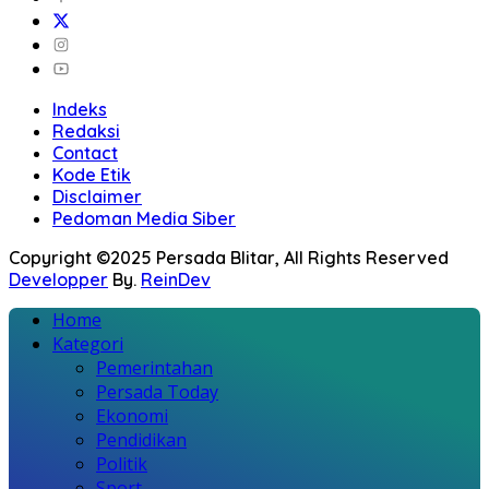
Indeks
Redaksi
Contact
Kode Etik
Disclaimer
Pedoman Media Siber
Copyright ©2025 Persada Blitar, All Rights Reserved
Developper
By.
ReinDev
Home
Kategori
Pemerintahan
Persada Today
Ekonomi
Pendidikan
Politik
Sport