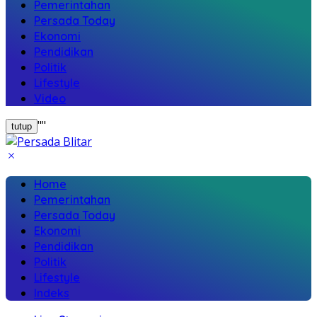
Pemerintahan
Persada Today
Ekonomi
Pendidikan
Politik
Lifestyle
Video
"
"
tutup
Home
Pemerintahan
Persada Today
Ekonomi
Pendidikan
Politik
Lifestyle
Indeks