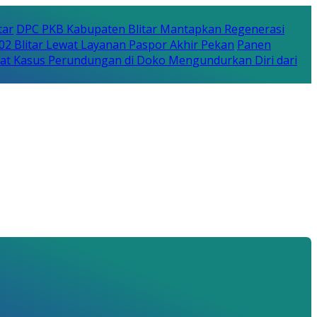
tar
DPC PKB Kabupaten Blitar Mantapkan Regenerasi
702 Blitar Lewat Layanan Paspor Akhir Pekan
Panen
bat Kasus Perundungan di Doko Mengundurkan Diri dari