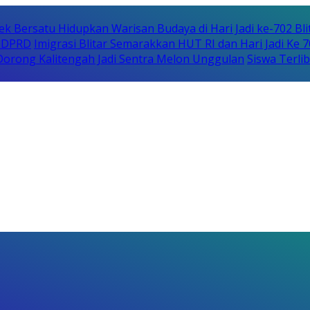
ek Bersatu Hidupkan Warisan Budaya di Hari Jadi ke-702 Bli
i DPRD
Imigrasi Blitar Semarakkan HUT RI dan Hari Jadi Ke 
orong Kalitengah Jadi Sentra Melon Unggulan
Siswa Terli