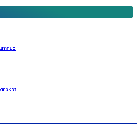
elumnya
yarakat