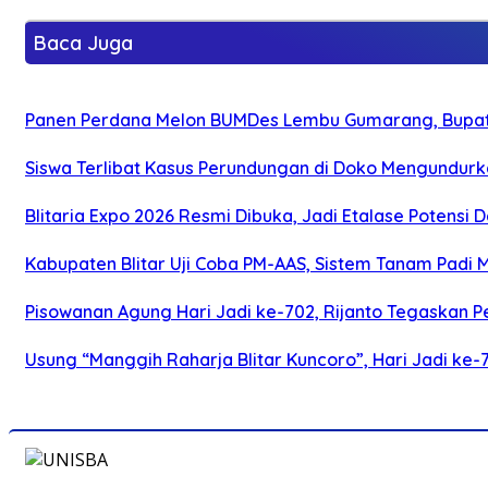
Baca Juga
Panen Perdana Melon BUMDes Lembu Gumarang, Bupati 
Siswa Terlibat Kasus Perundungan di Doko Mengundurka
Blitaria Expo 2026 Resmi Dibuka, Jadi Etalase Potens
Kabupaten Blitar Uji Coba PM-AAS, Sistem Tanam Padi
Pisowanan Agung Hari Jadi ke-702, Rijanto Tegaskan
Usung “Manggih Raharja Blitar Kuncoro”, Hari Jadi ke