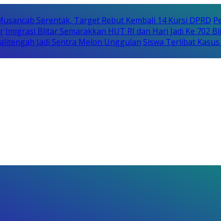
usancab Serentak, Target Rebut Kembali 14 Kursi DPRD
Pe
r
Imigrasi Blitar Semarakkan HUT RI dan Hari Jadi Ke 702 B
litengah Jadi Sentra Melon Unggulan
Siswa Terlibat Kasu