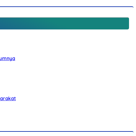
elumnya
yarakat