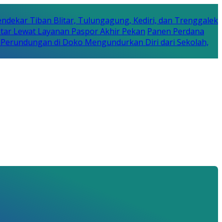
ndekar Tiban Blitar, Tulungagung, Kediri, dan Trenggalek
litar Lewat Layanan Paspor Akhir Pekan
Panen Perdana
s Perundungan di Doko Mengundurkan Diri dari Sekolah,