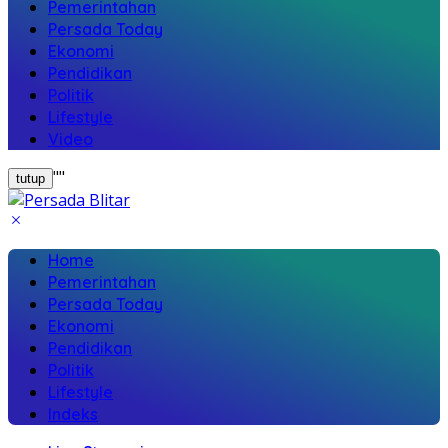
Pemerintahan
Persada Today
Ekonomi
Pendidikan
Politik
Lifestyle
Video
"
"
tutup
Home
Pemerintahan
Persada Today
Ekonomi
Pendidikan
Politik
Lifestyle
Indeks