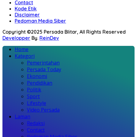
Contact
Kode Etik
Disclaimer
Pedoman Media Siber
Copyright ©2025 Persada Blitar, All Rights Reserved
Developper
By.
ReinDev
Home
Kategori
Pemerintahan
Persada Today
Ekonomi
Pendidikan
Politik
Sport
Lifestyle
Video Persada
Laman
Redaksi
Contact
Pedoman Media Siber