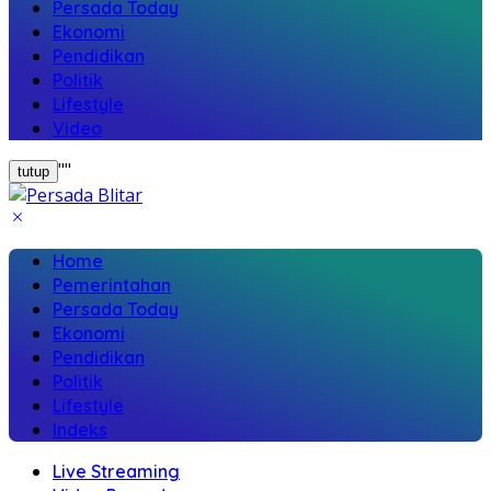
Persada Today
Ekonomi
Pendidikan
Politik
Lifestyle
Video
"
"
tutup
Home
Pemerintahan
Persada Today
Ekonomi
Pendidikan
Politik
Lifestyle
Indeks
Live Streaming