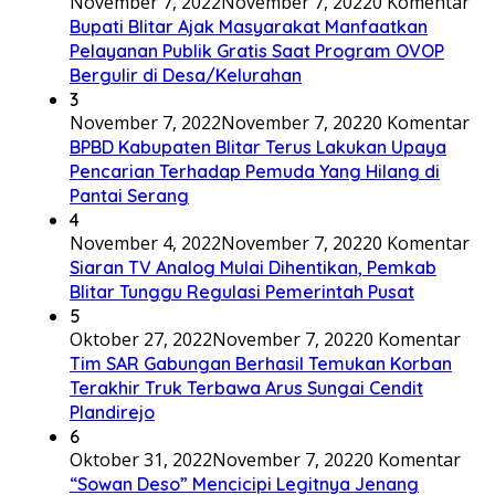
November 7, 2022
November 7, 2022
0 Komentar
Bupati Blitar Ajak Masyarakat Manfaatkan
Pelayanan Publik Gratis Saat Program OVOP
Bergulir di Desa/Kelurahan
3
November 7, 2022
November 7, 2022
0 Komentar
BPBD Kabupaten Blitar Terus Lakukan Upaya
Pencarian Terhadap Pemuda Yang Hilang di
Pantai Serang
4
November 4, 2022
November 7, 2022
0 Komentar
Siaran TV Analog Mulai Dihentikan, Pemkab
Blitar Tunggu Regulasi Pemerintah Pusat
5
Oktober 27, 2022
November 7, 2022
0 Komentar
Tim SAR Gabungan Berhasil Temukan Korban
Terakhir Truk Terbawa Arus Sungai Cendit
Plandirejo
6
Oktober 31, 2022
November 7, 2022
0 Komentar
“Sowan Deso” Mencicipi Legitnya Jenang