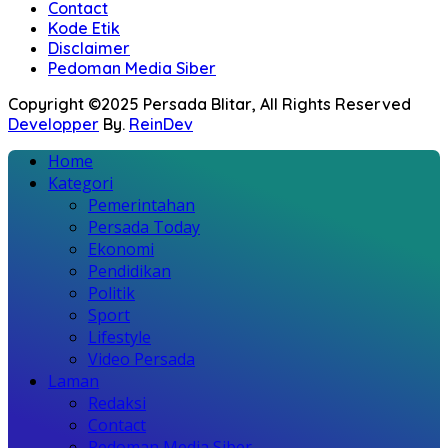
Contact
Kode Etik
Disclaimer
Pedoman Media Siber
Copyright ©2025 Persada Blitar, All Rights Reserved
Developper
By.
ReinDev
Home
Kategori
Pemerintahan
Persada Today
Ekonomi
Pendidikan
Politik
Sport
Lifestyle
Video Persada
Laman
Redaksi
Contact
Pedoman Media Siber