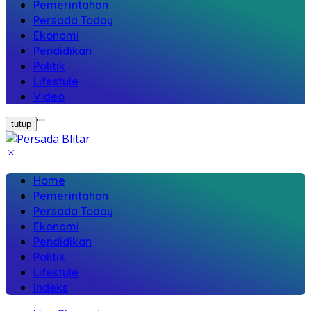
Pemerintahan
Persada Today
Ekonomi
Pendidikan
Politik
Lifestyle
Video
"
"
tutup
Home
Pemerintahan
Persada Today
Ekonomi
Pendidikan
Politik
Lifestyle
Indeks