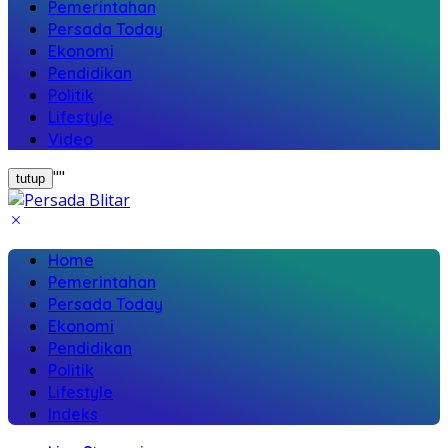
Pemerintahan
Persada Today
Ekonomi
Pendidikan
Politik
Lifestyle
Video
"
"
tutup
Home
Pemerintahan
Persada Today
Ekonomi
Pendidikan
Politik
Lifestyle
Indeks