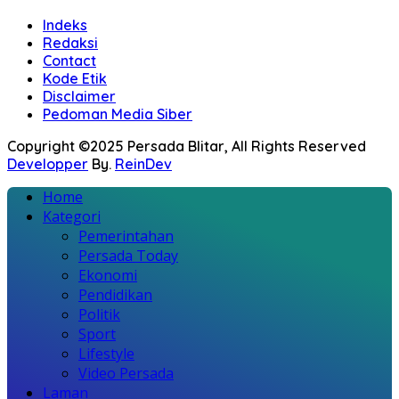
Indeks
Redaksi
Contact
Kode Etik
Disclaimer
Pedoman Media Siber
Copyright ©2025 Persada Blitar, All Rights Reserved
Developper
By.
ReinDev
Home
Kategori
Pemerintahan
Persada Today
Ekonomi
Pendidikan
Politik
Sport
Lifestyle
Video Persada
Laman