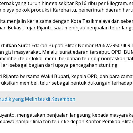
eternak yang turun hingga sekitar Rp16 ribu per kilogram, 
biaya pokok produksi. Karena itu, pemerintah daerah haru
 kita menjalin kerja sama dengan Kota Tasikmalaya dan sebe
 Bekasi,” ujar Rijanto saat meninjau penjualan telur lang
erbitkan Surat Edaran Bupati Blitar Nomor B/662/2950/409
n gizi masyarakat. Melalui surat edaran tersebut, OPD, B
membeli telur lokal, menu berbahan telur diprioritaskan d
ri sebagai bagian dari upaya pencegahan stunting.
i Rijanto bersama Wakil Bupati, kepala OPD, dan para cama
struksikan membeli telur sebagai bentuk dukungan terhadap
mudik yang Melintas di Kesamben
 Suyanto, mengatakan penjualan langsung kepada masyarakat
mbawa hampir lima ton telur ke depan Kantor Pemkab Blitar 