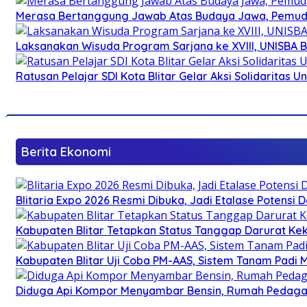
Merasa Bertanggung Jawab Atas Budaya Jawa, Pemuda 
Laksanakan Wisuda Program Sarjana ke XVIII, UNISBA B
Ratusan Pelajar SDI Kota Blitar Gelar Aksi Solidaritas U
Berita Ekonomi
Blitaria Expo 2026 Resmi Dibuka, Jadi Etalase Potens
Kabupaten Blitar Tetapkan Status Tanggap Darurat Keke
Kabupaten Blitar Uji Coba PM-AAS, Sistem Tanam Padi
Diduga Api Kompor Menyambar Bensin, Rumah Pedagan