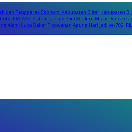
erah dan Penggerak Ekonomi Kabupaten Blitar
Kabupaten Bli
i Coba PM-AAS, Sistem Tanam Padi Modern Mulai Diterapka
ng Alami Luka Bakar
Pisowanan Agung Hari Jadi ke-702, 