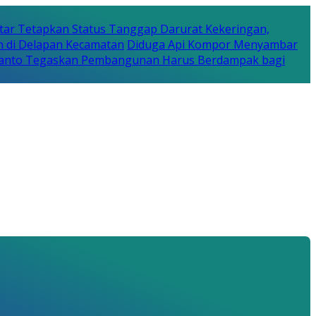
tar Tetapkan Status Tanggap Darurat Kekeringan,
n di Delapan Kecamatan
Diduga Api Kompor Menyambar
Rijanto Tegaskan Pembangunan Harus Berdampak bagi