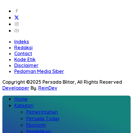
Indeks
Redaksi
Contact
Kode Etik
Disclaimer
Pedoman Media Siber
Copyright ©2025 Persada Blitar, All Rights Reserved
Developper
By.
ReinDev
Home
Kategori
Pemerintahan
Persada Today
Ekonomi
Pendidikan