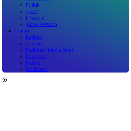
Politik
Sport
Lifestyle
Video Persada
Laman
Redaksi
Contact
Pedoman Media Siber
Kode Etik
Indeks
Disclaimer