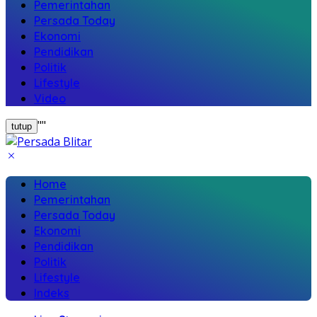
Pemerintahan
Persada Today
Ekonomi
Pendidikan
Politik
Lifestyle
Video
"
"
tutup
Home
Pemerintahan
Persada Today
Ekonomi
Pendidikan
Politik
Lifestyle
Indeks