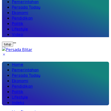
Pemerintahan
Persada Today
Ekonomi
Pendidikan
Politik
Lifestyle
Video
"
"
tutup
Home
Pemerintahan
Persada Today
Ekonomi
Pendidikan
Politik
Lifestyle
Indeks