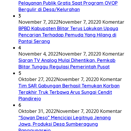
Pelayanan Publik Gratis Saat Program OVOP
Bergulir di Desa/Kelurahan
3
November 7, 2022
November 7, 2022
0 Komentar
BPBD Kabupaten Blitar Terus Lakukan Upaya
Pencarian Terhadap Pemuda Yang Hilang di
Pantai Serang
4
November 4, 2022
November 7, 2022
0 Komentar
Siaran TV Analog Mulai Dihentikan, Pemkab
Blitar Tunggu Regulasi Pemerintah Pusat
5
Oktober 27, 2022
November 7, 2022
0 Komentar
Tim SAR Gabungan Berhasil Temukan Korban
Terakhir Truk Terbawa Arus Sungai Cendit
Plandirejo
6
Oktober 31, 2022
November 7, 2022
0 Komentar
“Sowan Deso” Mencicipi Legitnya Jenang
Jawa, Produksi Desa Sumberagung
Panggungrejo