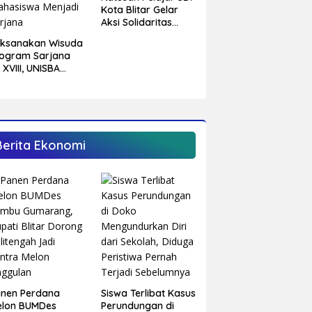
Kota Blitar Gelar
Aksi Solidaritas
Untuk Palestina
aksanakan Wisuda
ogram Sarjana
 XVIII, UNISBA
itar Tetapkan 750
hasiswa Menjadi
rjana
Berita Ekonomi
anen Perdana
Siswa Terlibat Kasus
elon BUMDes
Perundungan di