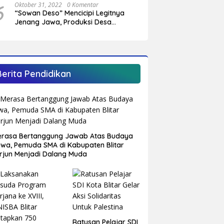
6
Oktober 31, 2022
0 Komentar
“Sowan Deso” Mencicipi Legitnya
Jenang Jawa, Produksi Desa
Sumberagung Panggungrejo
Berita Pendidikan
rasa Bertanggung Jawab Atas Budaya
wa, Pemuda SMA di Kabupaten Blitar
rjun Menjadi Dalang Muda
Ratusan Pelajar SDI