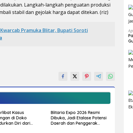
s dilakukan. Langkah-langkah penguatan produksi
ali stabil dan gejolak harga dapat ditekan. (riz)
Kwarcab Pramuka Blitar, Bupati Soroti
Ag
P
a
Gu
Ja
rlibat Kasus
Blitaria Expo 2026 Resmi
ngan di Doko
Dibuka, Jadi Etalase Potensi
urkan Diri dari
Daerah dan Penggerak
 Diduga Peristiwa
Ekonomi Kabupaten Blitar