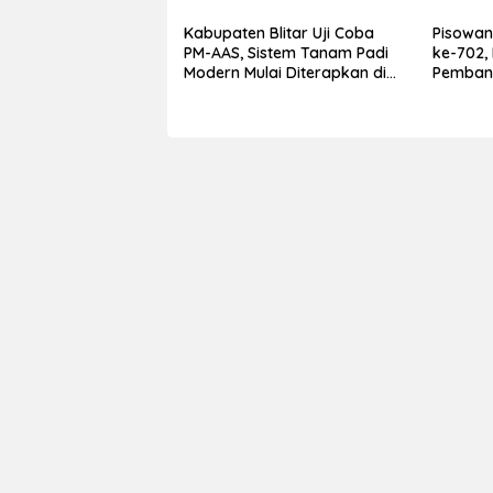
Unggulan
Pernah 
Kabupaten Blitar Uji Coba
Pisowan
PM-AAS, Sistem Tanam Padi
ke-702,
Modern Mulai Diterapkan di
Pemban
Delapan Kecamatan
Berdamp
Lapisan