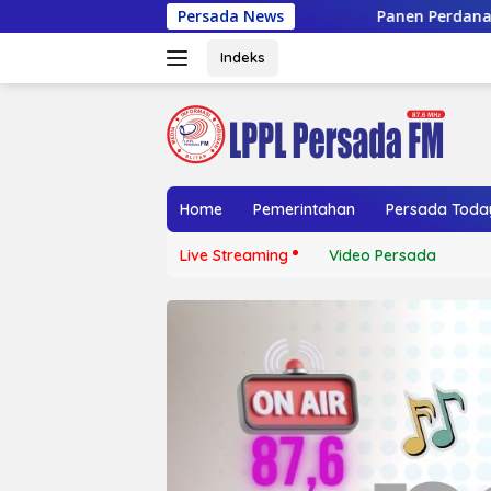
Langsung
Persada News
Panen Perdana Melon BUMDes Lembu Gu
ke
konten
Indeks
Home
Pemerintahan
Persada Toda
Live Streaming
Video Persada