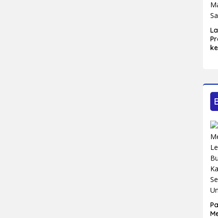
L
Pr
ke
Bl
Ma
Sa
P
M