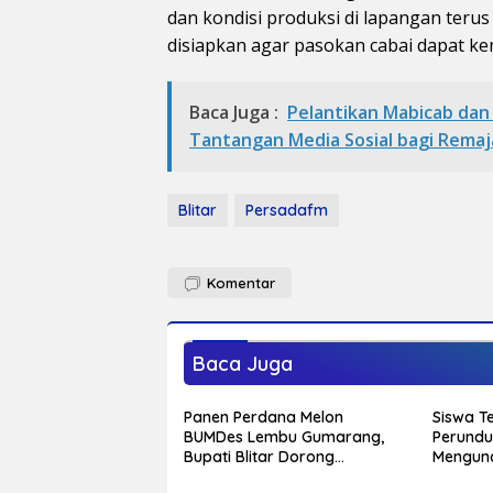
dan kondisi produksi di lapangan teru
disiapkan agar pasokan cabai dapat kemb
Baca Juga :
Pelantikan Mabicab dan 
Tantangan Media Sosial bagi Remaj
Blitar
Persadafm
Komentar
Baca Juga
Panen Perdana Melon
Siswa Te
BUMDes Lembu Gumarang,
Perundu
Bupati Blitar Dorong
Mengund
Kalitengah Jadi Sentra Melon
Sekolah,