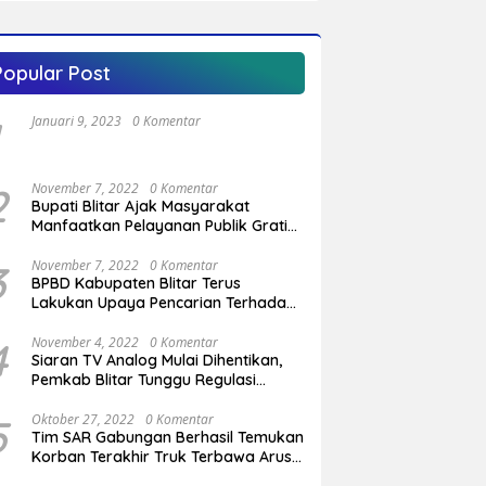
Penggerak Ekonomi
Kabupaten Blitar
Popular Post
Januari 9, 2023
0 Komentar
2
November 7, 2022
0 Komentar
Bupati Blitar Ajak Masyarakat
Manfaatkan Pelayanan Publik Gratis
Saat Program OVOP Bergulir di
Desa/Kelurahan
3
November 7, 2022
0 Komentar
BPBD Kabupaten Blitar Terus
Lakukan Upaya Pencarian Terhadap
Pemuda Yang Hilang di Pantai
Serang
4
November 4, 2022
0 Komentar
Siaran TV Analog Mulai Dihentikan,
Pemkab Blitar Tunggu Regulasi
Pemerintah Pusat
5
Oktober 27, 2022
0 Komentar
Tim SAR Gabungan Berhasil Temukan
Korban Terakhir Truk Terbawa Arus
Sungai Cendit Plandirejo