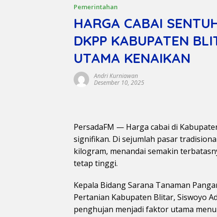
Pemerintahan
HARGA CABAI SENTUH
DKPP KABUPATEN BL
UTAMA KENAIKAN
Andri Kurniawan
Desember 10, 2025
PersadaFM — Harga cabai di Kabupaten
signifikan. Di sejumlah pasar tradision
kilogram, menandai semakin terbatasn
tetap tinggi.
Kepala Bidang Sarana Tanaman Pangan
Pertanian Kabupaten Blitar, Siswoyo A
penghujan menjadi faktor utama menuru