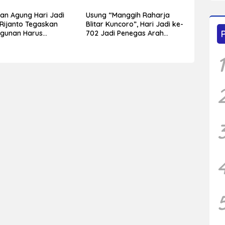
Terjadi Sebelumnya
an Agung Hari Jadi
Usung “Manggih Raharja
 Rijanto Tegaskan
Blitar Kuncoro”, Hari Jadi ke-
gunan Harus
702 Jadi Penegas Arah
ak bagi Seluruh
Pembangunan Blitar
 Masyarakat
1