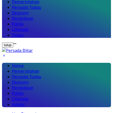
Pemerintahan
Persada Today
Ekonomi
Pendidikan
Politik
Lifestyle
Video
"
"
tutup
Home
Pemerintahan
Persada Today
Ekonomi
Pendidikan
Politik
Lifestyle
Indeks