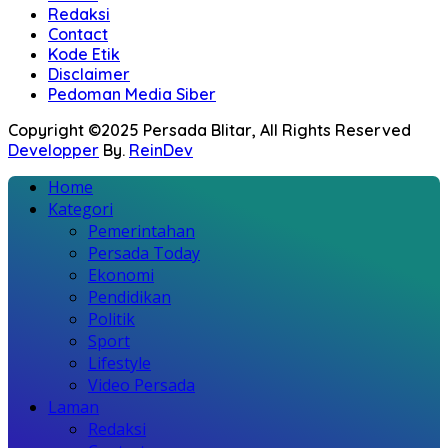
Redaksi
Contact
Kode Etik
Disclaimer
Pedoman Media Siber
Copyright ©2025 Persada Blitar, All Rights Reserved
Developper
By.
ReinDev
Home
Kategori
Pemerintahan
Persada Today
Ekonomi
Pendidikan
Politik
Sport
Lifestyle
Video Persada
Laman
Redaksi