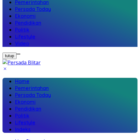
Pemerintahan
Persada Today
Ekonomi
Pendidikan
Politik
Lifestyle
Video
"
"
tutup
Home
Pemerintahan
Persada Today
Ekonomi
Pendidikan
Politik
Lifestyle
Indeks