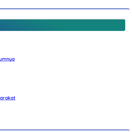
elumnya
yarakat