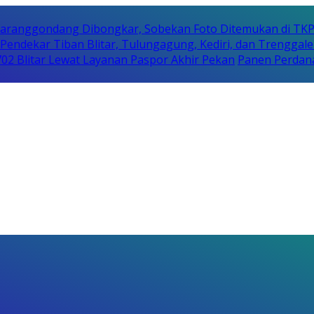
Karanggondang Dibongkar, Sobekan Foto Ditemukan di TK
Pendekar Tiban Blitar, Tulungagung, Kediri, dan Trenggale
 702 Blitar Lewat Layanan Paspor Akhir Pekan
Panen Perdan