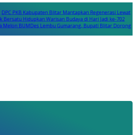
P
DPC PKB Kabupaten Blitar Mantapkan Regenerasi Lewat
k Bersatu Hidupkan Warisan Budaya di Hari Jadi ke-702
a Melon BUMDes Lembu Gumarang, Bupati Blitar Dorong