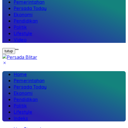
Pemerintahan
Persada Today
Ekonomi
Pendidikan
Politik
Lifestyle
Video
"
"
tutup
Home
Pemerintahan
Persada Today
Ekonomi
Pendidikan
Politik
Lifestyle
Indeks