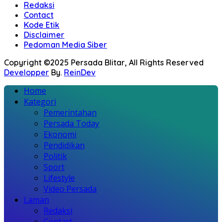
Redaksi
Contact
Kode Etik
Disclaimer
Pedoman Media Siber
Copyright ©2025 Persada Blitar, All Rights Reserved
Developper
By.
ReinDev
Home
Kategori
Pemerintahan
Persada Today
Ekonomi
Pendidikan
Politik
Sport
Lifestyle
Video Persada
Laman
Redaksi
Contact