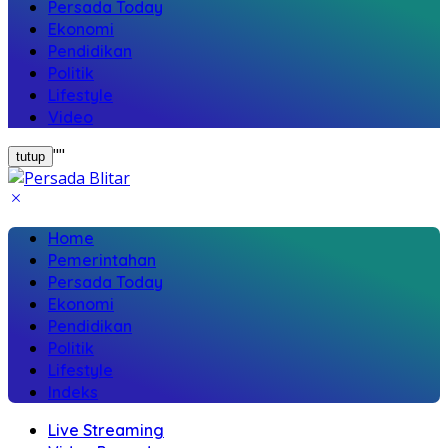
Persada Today
Ekonomi
Pendidikan
Politik
Lifestyle
Video
"
"
tutup
Home
Pemerintahan
Persada Today
Ekonomi
Pendidikan
Politik
Lifestyle
Indeks
Live Streaming