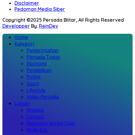
Disclaimer
Pedoman Media Siber
Copyright ©2025 Persada Blitar, All Rights Reserved
Developper
By.
ReinDev
Home
Kategori
Pemerintahan
Persada Today
Ekonomi
Pendidikan
Politik
Sport
Lifestyle
Video Persada
Laman
Redaksi
Contact
Pedoman Media Siber
Kode Etik