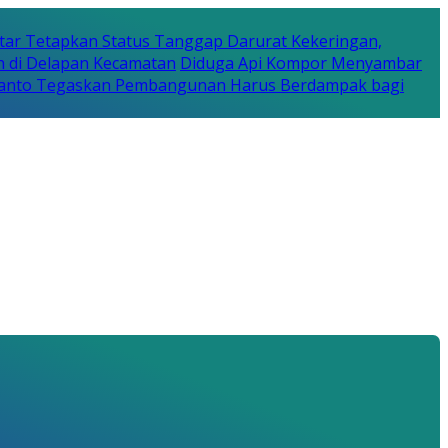
tar Tetapkan Status Tanggap Darurat Kekeringan,
n di Delapan Kecamatan
Diduga Api Kompor Menyambar
Rijanto Tegaskan Pembangunan Harus Berdampak bagi