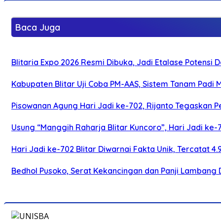
Baca Juga
Blitaria Expo 2026 Resmi Dibuka, Jadi Etalase Potens
Kabupaten Blitar Uji Coba PM-AAS, Sistem Tanam Padi
Pisowanan Agung Hari Jadi ke-702, Rijanto Tegaskan
Usung “Manggih Raharja Blitar Kuncoro”, Hari Jadi ke
Hari Jadi ke-702 Blitar Diwarnai Fakta Unik, Tercatat 4
Bedhol Pusoko, Serat Kekancingan dan Panji Lambang 