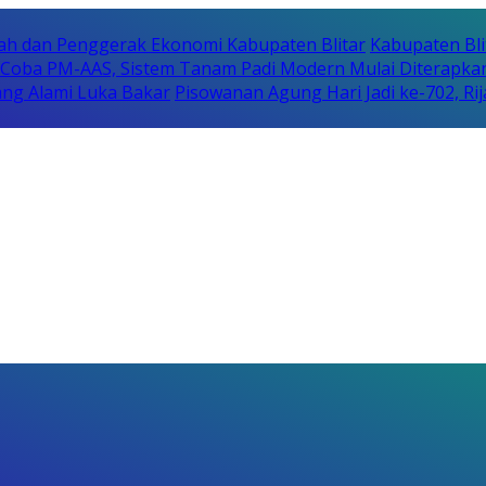
erah dan Penggerak Ekonomi Kabupaten Blitar
Kabupaten Bli
i Coba PM-AAS, Sistem Tanam Padi Modern Mulai Diterapka
ng Alami Luka Bakar
Pisowanan Agung Hari Jadi ke-702, 