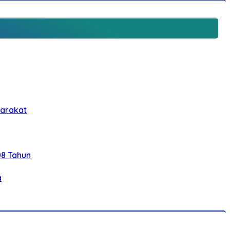
yarakat
08 Tahun
a