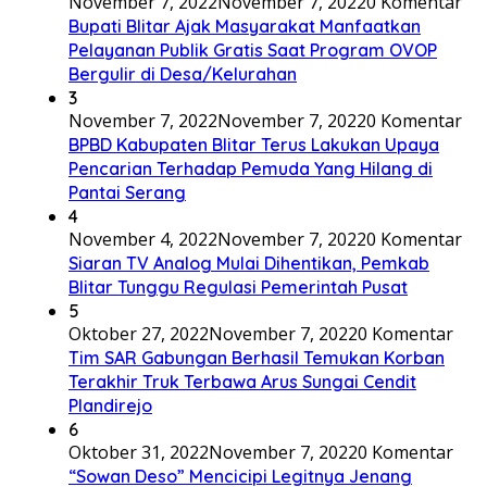
November 7, 2022
November 7, 2022
0 Komentar
Bupati Blitar Ajak Masyarakat Manfaatkan
Pelayanan Publik Gratis Saat Program OVOP
Bergulir di Desa/Kelurahan
3
November 7, 2022
November 7, 2022
0 Komentar
BPBD Kabupaten Blitar Terus Lakukan Upaya
Pencarian Terhadap Pemuda Yang Hilang di
Pantai Serang
4
November 4, 2022
November 7, 2022
0 Komentar
Siaran TV Analog Mulai Dihentikan, Pemkab
Blitar Tunggu Regulasi Pemerintah Pusat
5
Oktober 27, 2022
November 7, 2022
0 Komentar
Tim SAR Gabungan Berhasil Temukan Korban
Terakhir Truk Terbawa Arus Sungai Cendit
Plandirejo
6
Oktober 31, 2022
November 7, 2022
0 Komentar
“Sowan Deso” Mencicipi Legitnya Jenang