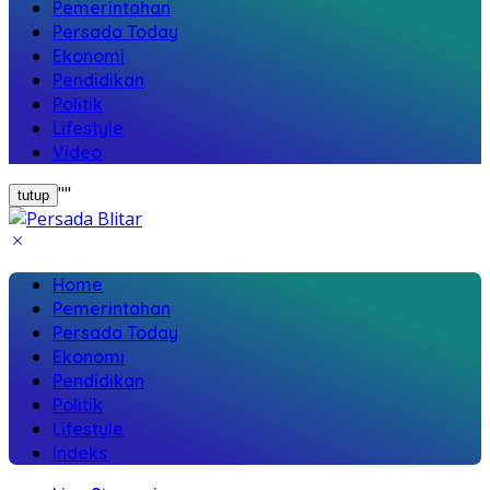
Pemerintahan
Persada Today
Ekonomi
Pendidikan
Politik
Lifestyle
Video
"
"
tutup
Home
Pemerintahan
Persada Today
Ekonomi
Pendidikan
Politik
Lifestyle
Indeks