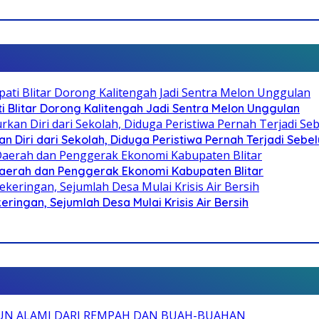
Blitar Dorong Kalitengah Jadi Sentra Melon Unggulan
n Diri dari Sekolah, Diduga Peristiwa Pernah Terjadi Seb
i Daerah dan Penggerak Ekonomi Kabupaten Blitar
ringan, Sejumlah Desa Mulai Krisis Air Bersih