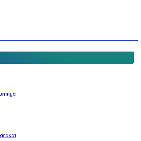
elumnya
yarakat