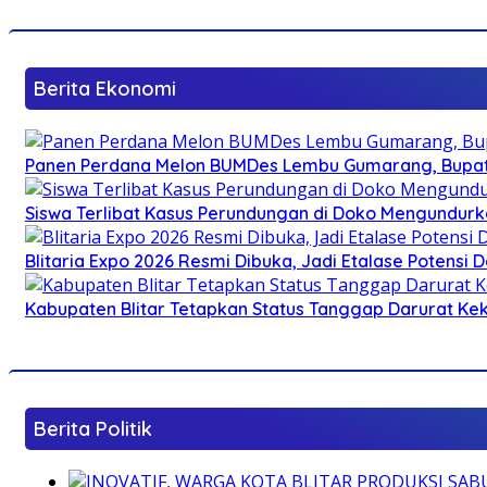
Berita Ekonomi
Panen Perdana Melon BUMDes Lembu Gumarang, Bupati 
Siswa Terlibat Kasus Perundungan di Doko Mengundurka
Blitaria Expo 2026 Resmi Dibuka, Jadi Etalase Potens
Kabupaten Blitar Tetapkan Status Tanggap Darurat Keke
Berita Politik