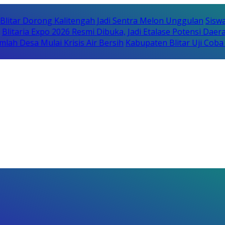
itar Dorong Kalitengah Jadi Sentra Melon Unggulan
Sisw
Blitaria Expo 2026 Resmi Dibuka, Jadi Etalase Potensi Da
lah Desa Mulai Krisis Air Bersih
Kabupaten Blitar Uji Cob