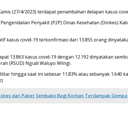
da Kamis (27/4/2023) terdapat penambahan delapan kasus covi
engendalian Penyakit (P2P) Dinas Kesehatan (Dinkes) Kabup
if kasus covid-19 terkonfirmasi dari 13.855 orang dinyatak
rdapat 13.863 kasus covid-19 dengan 12.192 dinyatakan sem
rah (RSUD) Ngudi Waluyo Wlingi.
itar hingga saat ini sebesar 11.83% atau sebanyak 1.640 ka
z)
 Asbes dan Paket Sembako Bagi Korban Terdampak Gempa