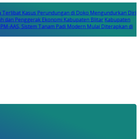
a Terlibat Kasus Perundungan di Doko Mengundurkan Diri
erah dan Penggerak Ekonomi Kabupaten Blitar
Kabupaten
a PM-AAS, Sistem Tanam Padi Modern Mulai Diterapkan di