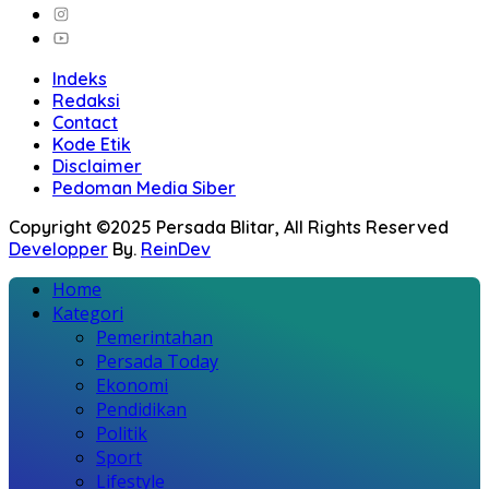
Indeks
Redaksi
Contact
Kode Etik
Disclaimer
Pedoman Media Siber
Copyright ©2025 Persada Blitar, All Rights Reserved
Developper
By.
ReinDev
Home
Kategori
Pemerintahan
Persada Today
Ekonomi
Pendidikan
Politik
Sport
Lifestyle