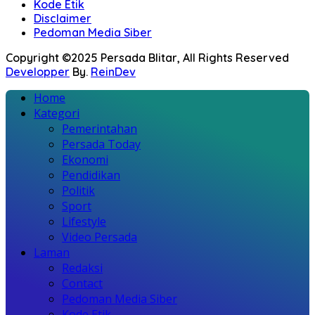
Kode Etik
Disclaimer
Pedoman Media Siber
Copyright ©2025 Persada Blitar, All Rights Reserved
Developper
By.
ReinDev
Home
Kategori
Pemerintahan
Persada Today
Ekonomi
Pendidikan
Politik
Sport
Lifestyle
Video Persada
Laman
Redaksi
Contact
Pedoman Media Siber
Kode Etik