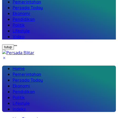
Pemerintahan
Persada Today
Ekonomi
Pendidikan
Politik
Lifestyle
Video
"
"
tutup
Home
Pemerintahan
Persada Today
Ekonomi
Pendidikan
Politik
Lifestyle
Indeks