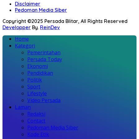
Disclaimer
Pedoman Media Siber
Copyright ©2025 Persada Blitar, All Rights Reserved
Developper
By.
ReinDev
Home
Kategori
Pemerintahan
Persada Today
Ekonomi
Pendidikan
Politik
Sport
Lifestyle
Video Persada
Laman
Redaksi
Contact
Pedoman Media Siber
Kode Etik