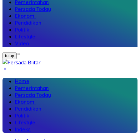
Pemerintahan
Persada Today
Ekonomi
Pendidikan
Politik
Lifestyle
Video
"
"
tutup
Home
Pemerintahan
Persada Today
Ekonomi
Pendidikan
Politik
Lifestyle
Indeks