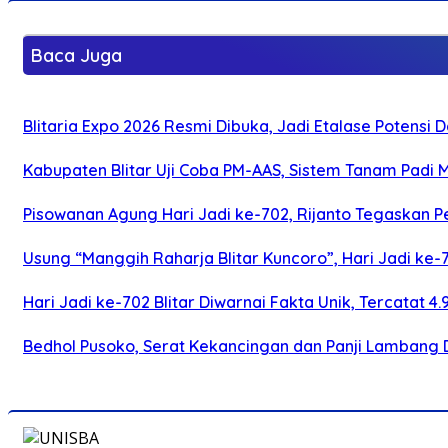
Baca Juga
Blitaria Expo 2026 Resmi Dibuka, Jadi Etalase Potens
Kabupaten Blitar Uji Coba PM-AAS, Sistem Tanam Padi
Pisowanan Agung Hari Jadi ke-702, Rijanto Tegaskan
Usung “Manggih Raharja Blitar Kuncoro”, Hari Jadi ke
Hari Jadi ke-702 Blitar Diwarnai Fakta Unik, Tercatat 4
Bedhol Pusoko, Serat Kekancingan dan Panji Lambang 