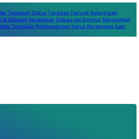
tar Tetapkan Status Tanggap Darurat Kekeringan,
n di Delapan Kecamatan
Diduga Api Kompor Menyambar
Rijanto Tegaskan Pembangunan Harus Berdampak bagi