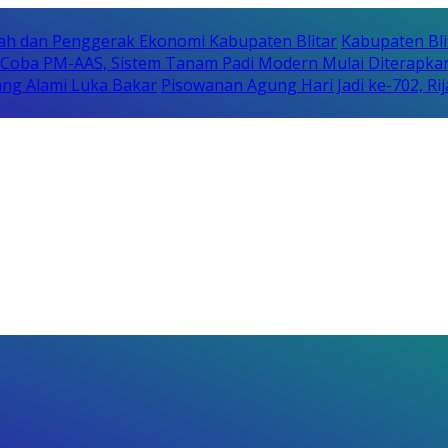
erah dan Penggerak Ekonomi Kabupaten Blitar
Kabupaten Bli
i Coba PM-AAS, Sistem Tanam Padi Modern Mulai Diterapka
ng Alami Luka Bakar
Pisowanan Agung Hari Jadi ke-702, 