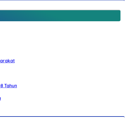
yarakat
08 Tahun
a