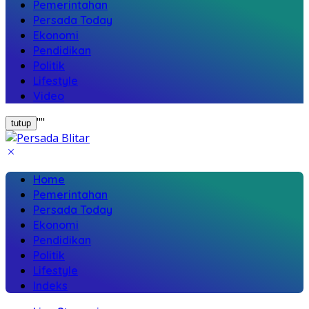
Pemerintahan
Persada Today
Ekonomi
Pendidikan
Politik
Lifestyle
Video
"
"
tutup
Home
Pemerintahan
Persada Today
Ekonomi
Pendidikan
Politik
Lifestyle
Indeks