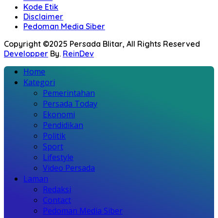
Kode Etik
Disclaimer
Pedoman Media Siber
Copyright ©2025 Persada Blitar, All Rights Reserved
Developper
By.
ReinDev
Home
Kategori
Pemerintahan
Persada Today
Ekonomi
Pendidikan
Politik
Sport
Lifestyle
Video Persada
Laman
Redaksi
Contact
Pedoman Media Siber