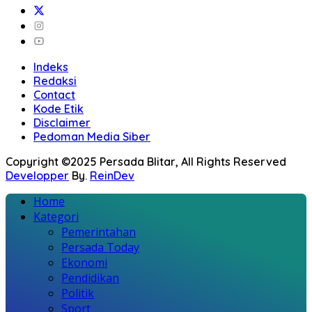
Indeks
Redaksi
Contact
Kode Etik
Disclaimer
Pedoman Media Siber
Copyright ©2025 Persada Blitar, All Rights Reserved
Developper
By.
ReinDev
Home
Kategori
Pemerintahan
Persada Today
Ekonomi
Pendidikan
Politik
Sport