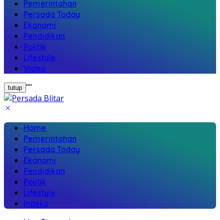
Pemerintahan
Persada Today
Ekonomi
Pendidikan
Politik
Lifestyle
Video
"
"
tutup
Home
Pemerintahan
Persada Today
Ekonomi
Pendidikan
Politik
Lifestyle
Indeks