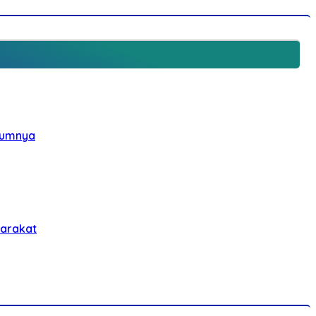
elumnya
yarakat