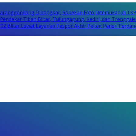
Karanggondang Dibongkar, Sobekan Foto Ditemukan di TK
Pendekar Tiban Blitar, Tulungagung, Kediri, dan Trenggale
 702 Blitar Lewat Layanan Paspor Akhir Pekan
Panen Perdan