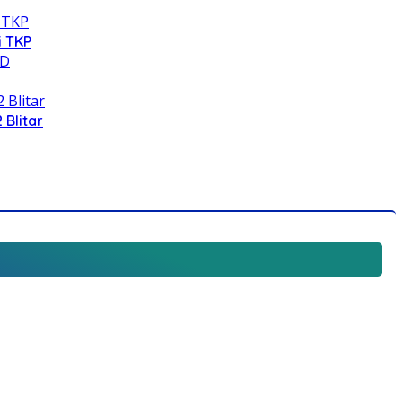
i TKP
 Blitar