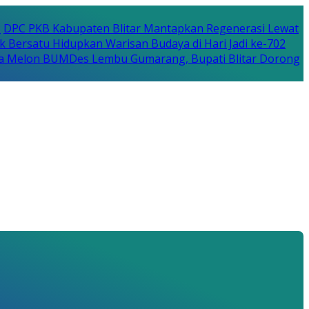
P
DPC PKB Kabupaten Blitar Mantapkan Regenerasi Lewat
k Bersatu Hidupkan Warisan Budaya di Hari Jadi ke-702
a Melon BUMDes Lembu Gumarang, Bupati Blitar Dorong