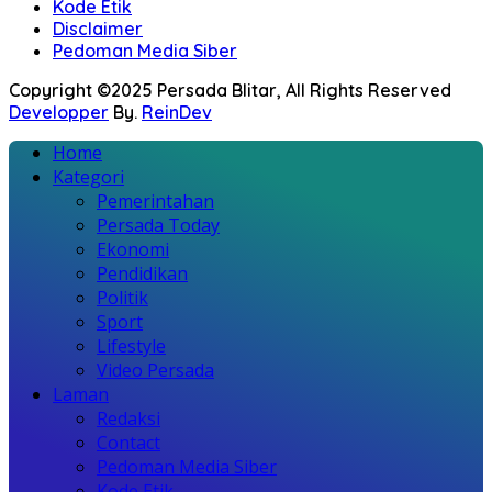
Kode Etik
Disclaimer
Pedoman Media Siber
Copyright ©2025 Persada Blitar, All Rights Reserved
Developper
By.
ReinDev
Home
Kategori
Pemerintahan
Persada Today
Ekonomi
Pendidikan
Politik
Sport
Lifestyle
Video Persada
Laman
Redaksi
Contact
Pedoman Media Siber
Kode Etik