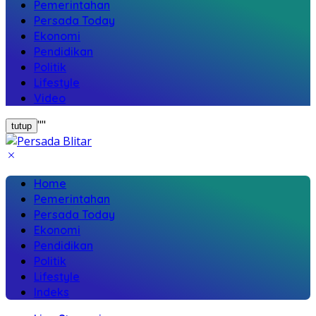
Pemerintahan
Persada Today
Ekonomi
Pendidikan
Politik
Lifestyle
Video
"
"
tutup
Home
Pemerintahan
Persada Today
Ekonomi
Pendidikan
Politik
Lifestyle
Indeks