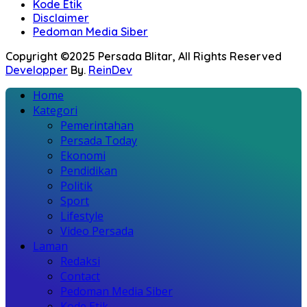
Kode Etik
Disclaimer
Pedoman Media Siber
Copyright ©2025 Persada Blitar, All Rights Reserved
Developper
By.
ReinDev
Home
Kategori
Pemerintahan
Persada Today
Ekonomi
Pendidikan
Politik
Sport
Lifestyle
Video Persada
Laman
Redaksi
Contact
Pedoman Media Siber
Kode Etik