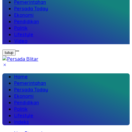
Pemerintahan
Persada Today
Ekonomi
Pendidikan
Politik
Lifestyle
Video
"
"
tutup
Home
Pemerintahan
Persada Today
Ekonomi
Pendidikan
Politik
Lifestyle
Indeks