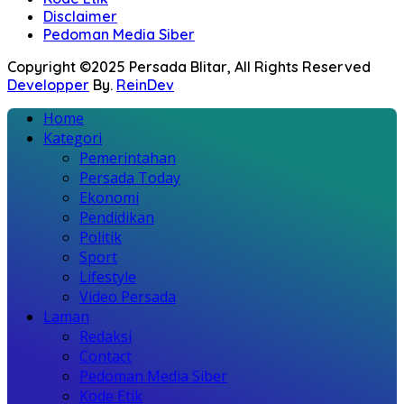
Disclaimer
Pedoman Media Siber
Copyright ©2025 Persada Blitar, All Rights Reserved
Developper
By.
ReinDev
Home
Kategori
Pemerintahan
Persada Today
Ekonomi
Pendidikan
Politik
Sport
Lifestyle
Video Persada
Laman
Redaksi
Contact
Pedoman Media Siber
Kode Etik