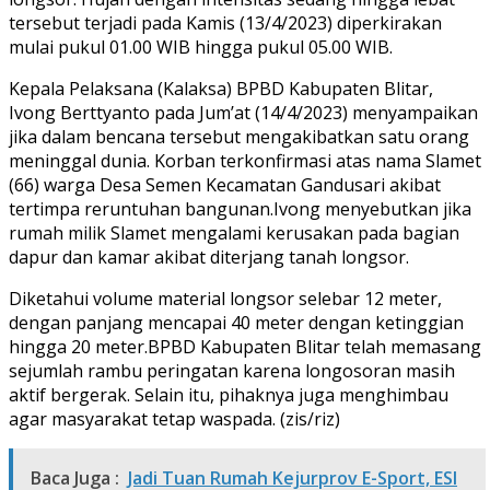
tersebut terjadi pada Kamis (13/4/2023) diperkirakan
mulai pukul 01.00 WIB hingga pukul 05.00 WIB.
Kepala Pelaksana (Kalaksa) BPBD Kabupaten Blitar,
Ivong Berttyanto pada Jum’at (14/4/2023) menyampaikan
jika dalam bencana tersebut mengakibatkan satu orang
meninggal dunia. Korban terkonfirmasi atas nama Slamet
(66) warga Desa Semen Kecamatan Gandusari akibat
tertimpa reruntuhan bangunan.Ivong menyebutkan jika
rumah milik Slamet mengalami kerusakan pada bagian
dapur dan kamar akibat diterjang tanah longsor.
Diketahui volume material longsor selebar 12 meter,
dengan panjang mencapai 40 meter dengan ketinggian
hingga 20 meter.BPBD Kabupaten Blitar telah memasang
sejumlah rambu peringatan karena longosoran masih
aktif bergerak. Selain itu, pihaknya juga menghimbau
agar masyarakat tetap waspada. (zis/riz)
Baca Juga :
Jadi Tuan Rumah Kejurprov E-Sport, ESI