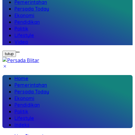
Pemerintahan
Persada Today
Ekonomi
Pendidikan
Politik
Lifestyle
Video
"
"
tutup
Home
Pemerintahan
Persada Today
Ekonomi
Pendidikan
Politik
Lifestyle
Indeks