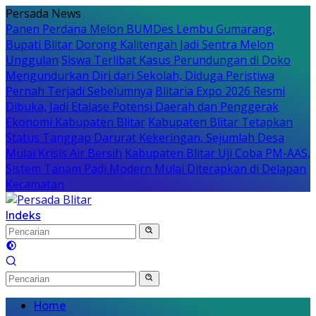
Langsung
Persada News
ke
Panen Perdana Melon BUMDes Lembu Gumarang,
konten
Bupati Blitar Dorong Kalitengah Jadi Sentra Melon
Unggulan
Siswa Terlibat Kasus Perundungan di Doko
Mengundurkan Diri dari Sekolah, Diduga Peristiwa
Pernah Terjadi Sebelumnya
Blitaria Expo 2026 Resmi
Dibuka, Jadi Etalase Potensi Daerah dan Penggerak
Ekonomi Kabupaten Blitar
Kabupaten Blitar Tetapkan
Status Tanggap Darurat Kekeringan, Sejumlah Desa
Mulai Krisis Air Bersih
Kabupaten Blitar Uji Coba PM-AAS,
Sistem Tanam Padi Modern Mulai Diterapkan di Delapan
Kecamatan
Indeks
Home