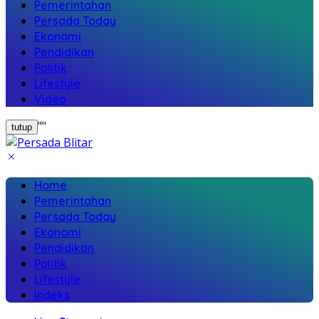
Pemerintahan
Persada Today
Ekonomi
Pendidikan
Politik
Lifestyle
Video
"
"
tutup
Home
Pemerintahan
Persada Today
Ekonomi
Pendidikan
Politik
Lifestyle
Indeks