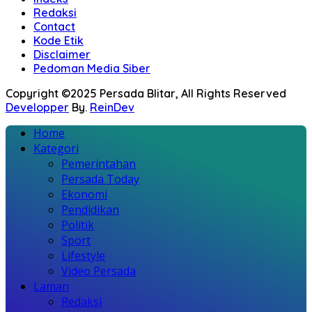
Redaksi
Contact
Kode Etik
Disclaimer
Pedoman Media Siber
Copyright ©2025 Persada Blitar, All Rights Reserved
Developper
By.
ReinDev
Home
Kategori
Pemerintahan
Persada Today
Ekonomi
Pendidikan
Politik
Sport
Lifestyle
Video Persada
Laman
Redaksi