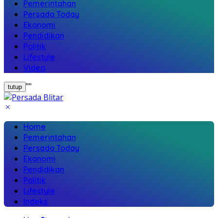
Pemerintahan
Persada Today
Ekonomi
Pendidikan
Politik
Lifestyle
Video
"
"
tutup
Home
Pemerintahan
Persada Today
Ekonomi
Pendidikan
Politik
Lifestyle
Indeks