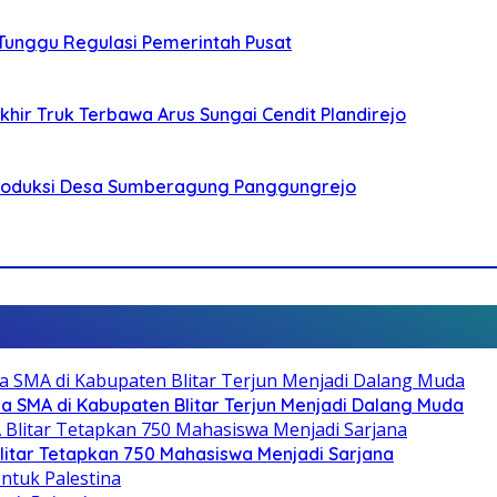
 Tunggu Regulasi Pemerintah Pusat
ir Truk Terbawa Arus Sungai Cendit Plandirejo
Produksi Desa Sumberagung Panggungrejo
SMA di Kabupaten Blitar Terjun Menjadi Dalang Muda
litar Tetapkan 750 Mahasiswa Menjadi Sarjana