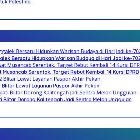
ntuk Palestina
galek Bersatu Hidupkan Warisan Budaya di Hari Jadi ke-702
 Musancab Serentak, Target Rebut Kembali 14 Kursi DPRD
2 Blitar Lewat Layanan Paspor Akhir Pekan
Blitar Dorong Kalitengah Jadi Sentra Melon Unggulan