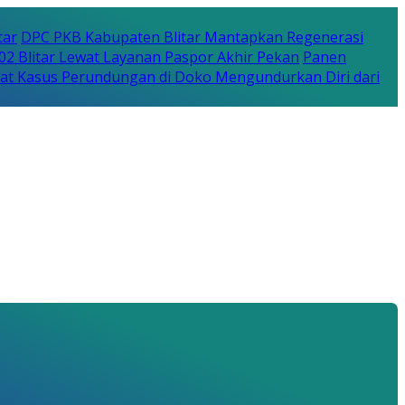
tar
DPC PKB Kabupaten Blitar Mantapkan Regenerasi
702 Blitar Lewat Layanan Paspor Akhir Pekan
Panen
bat Kasus Perundungan di Doko Mengundurkan Diri dari