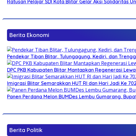
Ratusan Pelajar SDI Kota Blitar Gelar Aksi Solidaritas U
Berita Ekonomi
Pendekar Tiban Blitar, Tulungagung, Kediri, dan Treng
DPC PKB Kabupaten Blitar Mantapkan Regenerasi Lewat
Imigrasi Blitar Semarakkan HUT RI dan Hari Jadi Ke 70
Panen Perdana Melon BUMDes Lembu Gumarang, Bupati 
Berita Politik