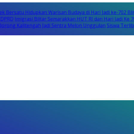
ek Bersatu Hidupkan Warisan Budaya di Hari Jadi ke-702 Bli
i DPRD
Imigrasi Blitar Semarakkan HUT RI dan Hari Jadi Ke 
orong Kalitengah Jadi Sentra Melon Unggulan
Siswa Terli