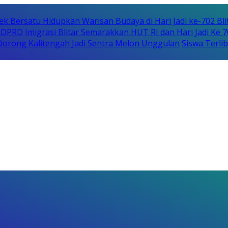
ek Bersatu Hidupkan Warisan Budaya di Hari Jadi ke-702 Bli
i DPRD
Imigrasi Blitar Semarakkan HUT RI dan Hari Jadi Ke 
orong Kalitengah Jadi Sentra Melon Unggulan
Siswa Terli