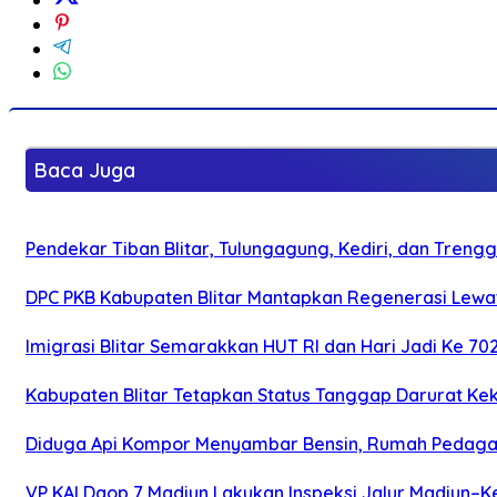
Baca Juga
Pendekar Tiban Blitar, Tulungagung, Kediri, dan Treng
DPC PKB Kabupaten Blitar Mantapkan Regenerasi Lewat
Imigrasi Blitar Semarakkan HUT RI dan Hari Jadi Ke 70
Kabupaten Blitar Tetapkan Status Tanggap Darurat Keke
Diduga Api Kompor Menyambar Bensin, Rumah Pedagan
VP KAI Daop 7 Madiun Lakukan Inspeksi Jalur Madiun–Ke