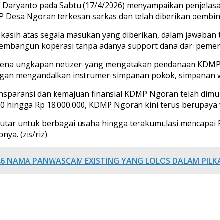
aryanto pada Sabtu (17/4/2026) menyampaikan penjelasan
 Desa Ngoran terkesan sarkas dan telah diberikan pembin
asih atas segala masukan yang diberikan, dalam jawaban 
mbangun koperasi tanpa adanya support dana dari pemerin
karena ungkapan netizen yang mengatakan pendanaan KDMP 
engan mengandalkan instrumen simpanan pokok, simpanan wa
ransparansi dan kemajuan finansial KDMP Ngoran telah dimul
00 hingga Rp 18.000.000, KDMP Ngoran kini terus berupaya
iputar untuk berbagai usaha hingga terakumulasi mencapai 
ya. (zis/riz)
6 NAMA PANWASCAM EXISTING YANG LOLOS DALAM PILK