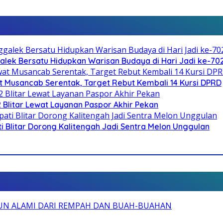
galek Bersatu Hidupkan Warisan Budaya di Hari Jadi ke-702
 Musancab Serentak, Target Rebut Kembali 14 Kursi DPRD
2 Blitar Lewat Layanan Paspor Akhir Pekan
Blitar Dorong Kalitengah Jadi Sentra Melon Unggulan