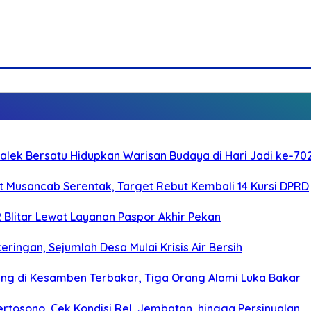
galek Bersatu Hidupkan Warisan Budaya di Hari Jadi ke-702
 Musancab Serentak, Target Rebut Kembali 14 Kursi DPRD
2 Blitar Lewat Layanan Paspor Akhir Pekan
ringan, Sejumlah Desa Mulai Krisis Air Bersih
g di Kesamben Terbakar, Tiga Orang Alami Luka Bakar
rtosono, Cek Kondisi Rel, Jembatan, hingga Persinyalan