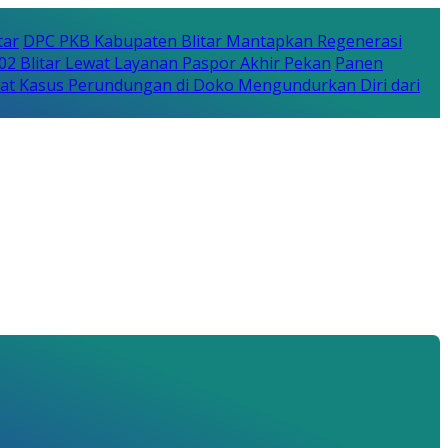
tar
DPC PKB Kabupaten Blitar Mantapkan Regenerasi
702 Blitar Lewat Layanan Paspor Akhir Pekan
Panen
bat Kasus Perundungan di Doko Mengundurkan Diri dari