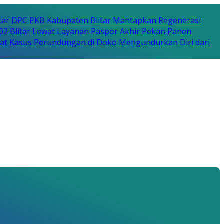
tar
DPC PKB Kabupaten Blitar Mantapkan Regenerasi
702 Blitar Lewat Layanan Paspor Akhir Pekan
Panen
bat Kasus Perundungan di Doko Mengundurkan Diri dari