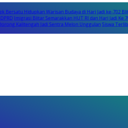
ek Bersatu Hidupkan Warisan Budaya di Hari Jadi ke-702 Bli
i DPRD
Imigrasi Blitar Semarakkan HUT RI dan Hari Jadi Ke 
orong Kalitengah Jadi Sentra Melon Unggulan
Siswa Terli