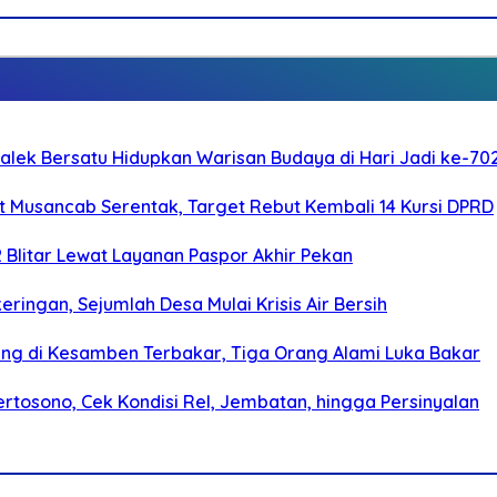
galek Bersatu Hidupkan Warisan Budaya di Hari Jadi ke-702
 Musancab Serentak, Target Rebut Kembali 14 Kursi DPRD
2 Blitar Lewat Layanan Paspor Akhir Pekan
ringan, Sejumlah Desa Mulai Krisis Air Bersih
g di Kesamben Terbakar, Tiga Orang Alami Luka Bakar
rtosono, Cek Kondisi Rel, Jembatan, hingga Persinyalan