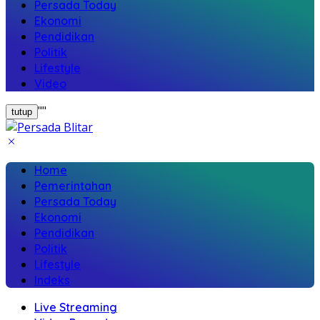
Persada Today
Ekonomi
Pendidikan
Politik
Lifestyle
Video
"
"
tutup
Home
Pemerintahan
Persada Today
Ekonomi
Pendidikan
Politik
Lifestyle
Indeks
Live Streaming