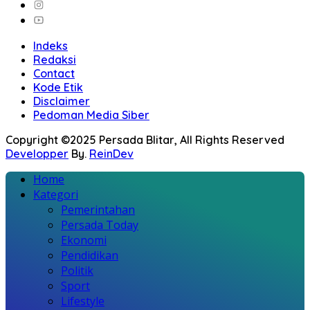
Indeks
Redaksi
Contact
Kode Etik
Disclaimer
Pedoman Media Siber
Copyright ©2025 Persada Blitar, All Rights Reserved
Developper
By.
ReinDev
Home
Kategori
Pemerintahan
Persada Today
Ekonomi
Pendidikan
Politik
Sport
Lifestyle