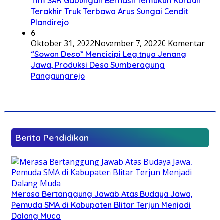
Tim SAR Gabungan Berhasil Temukan Korban
Terakhir Truk Terbawa Arus Sungai Cendit
Plandirejo
6
Oktober 31, 2022
November 7, 2022
0 Komentar
“Sowan Deso” Mencicipi Legitnya Jenang
Jawa, Produksi Desa Sumberagung
Panggungrejo
Berita Pendidikan
Merasa Bertanggung Jawab Atas Budaya Jawa,
Pemuda SMA di Kabupaten Blitar Terjun Menjadi
Dalang Muda