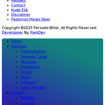
Redaksi
Contact
Kode Etik
Disclaimer
Pedoman Media Siber
Copyright ©2025 Persada Blitar, All Rights Reserved
Developper
By.
ReinDev
Home
Kategori
Pemerintahan
Persada Today
Ekonomi
Pendidikan
Politik
Sport
Lifestyle
Video Persada
Laman
Redaksi
Contact