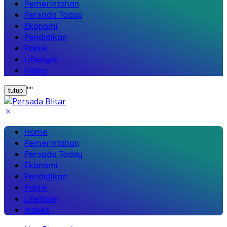
Pemerintahan
Persada Today
Ekonomi
Pendidikan
Politik
Lifestyle
Video
"
"
tutup
Home
Pemerintahan
Persada Today
Ekonomi
Pendidikan
Politik
Lifestyle
Indeks