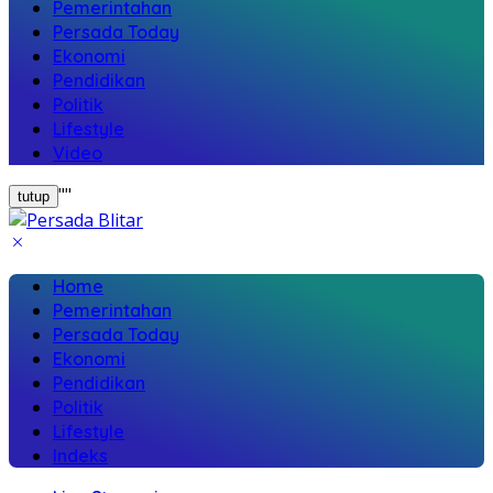
Pemerintahan
Persada Today
Ekonomi
Pendidikan
Politik
Lifestyle
Video
"
"
tutup
Home
Pemerintahan
Persada Today
Ekonomi
Pendidikan
Politik
Lifestyle
Indeks