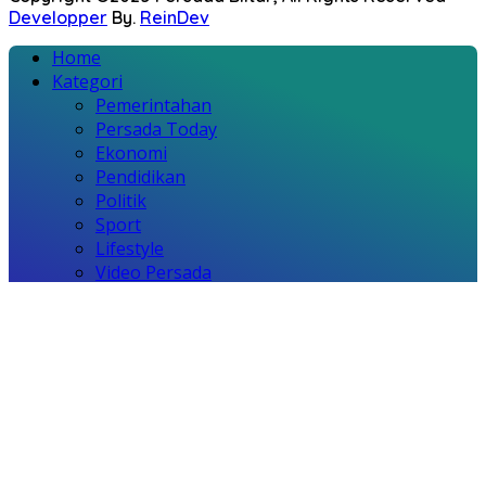
Developper
By.
ReinDev
Home
Kategori
Pemerintahan
Persada Today
Ekonomi
Pendidikan
Politik
Sport
Lifestyle
Video Persada
Laman
Redaksi
Contact
Pedoman Media Siber
Kode Etik
Indeks
Disclaimer