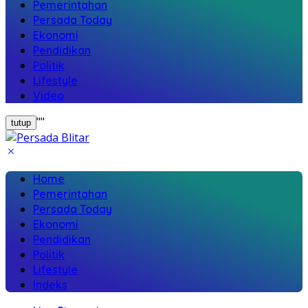
Pemerintahan
Persada Today
Ekonomi
Pendidikan
Politik
Lifestyle
Video
"
"
tutup
Home
Pemerintahan
Persada Today
Ekonomi
Pendidikan
Politik
Lifestyle
Indeks