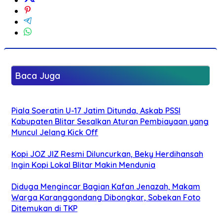
Baca Juga
Piala Soeratin U-17 Jatim Ditunda, Askab PSSI
Kabupaten Blitar Sesalkan Aturan Pembiayaan yang
Muncul Jelang Kick Off
Kopi JOZ JIZ Resmi Diluncurkan, Beky Herdihansah
Ingin Kopi Lokal Blitar Makin Mendunia
Diduga Mengincar Bagian Kafan Jenazah, Makam
Warga Karanggondang Dibongkar, Sobekan Foto
Ditemukan di TKP