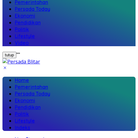
Pemerintahan
Persada Today
Ekonomi
Pendidikan
Politik
Lifestyle
Video
"
"
tutup
Home
Pemerintahan
Persada Today
Ekonomi
Pendidikan
Politik
Lifestyle
Indeks