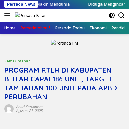
Langsung
okal Blitar Makin Mendunia
Persada News
Diduga Mengincar Bagian K
ke
konten
Home
Pemerintahan
Persada Today
Ekonomi
Pendidik
Pemerintahan
PROGRAM RTLH DI KABUPATEN
BLITAR CAPAI 186 UNIT, TARGET
TAMBAHAN 100 UNIT PADA APBD
PERUBAHAN
Andri Kurniawan
Agustus 21, 2025