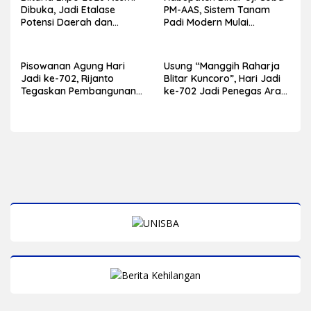
Dibuka, Jadi Etalase
PM-AAS, Sistem Tanam
Potensi Daerah dan
Padi Modern Mulai
Penggerak Ekonomi
Diterapkan di Delapan
Kabupaten Blitar
Kecamatan
Pisowanan Agung Hari
Usung “Manggih Raharja
Jadi ke-702, Rijanto
Blitar Kuncoro”, Hari Jadi
Tegaskan Pembangunan
ke-702 Jadi Penegas Arah
Harus Berdampak bagi
Pembangunan Blitar
Seluruh Lapisan
Masyarakat