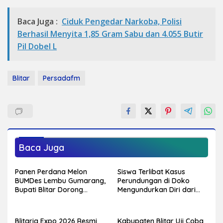
Baca Juga :
Ciduk Pengedar Narkoba, Polisi
Berhasil Menyita 1,85 Gram Sabu dan 4.055 Butir
Pil Dobel L
Blitar
Persadafm
Baca Juga
Panen Perdana Melon
Siswa Terlibat Kasus
BUMDes Lembu Gumarang,
Perundungan di Doko
Bupati Blitar Dorong
Mengundurkan Diri dari
Kalitengah Jadi Sentra
Sekolah, Diduga Peristiwa
Melon Unggulan
Pernah Terjadi
Sebelumnya
Blitaria Expo 2026 Resmi
Kabupaten Blitar Uji Coba