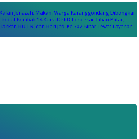
 Kafan Jenazah, Makam Warga Karanggondang Dibongkar,
 Rebut Kembali 14 Kursi DPRD
Pendekar Tiban Blitar,
arakkan HUT RI dan Hari Jadi Ke 702 Blitar Lewat Layanan