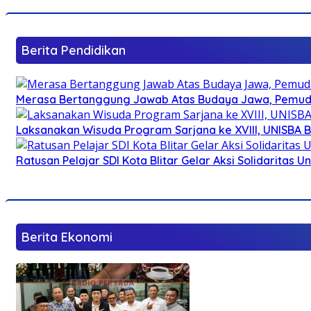
Berita Pendidikan
Merasa Bertanggung Jawab Atas Budaya Jawa, Pemuda 
Laksanakan Wisuda Program Sarjana ke XVIII, UNISBA B
Ratusan Pelajar SDI Kota Blitar Gelar Aksi Solidaritas U
Berita Ekonomi