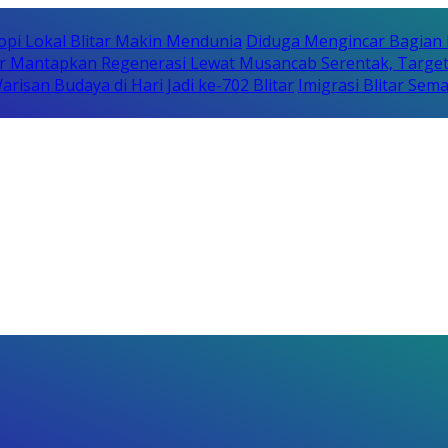
opi Lokal Blitar Makin Mendunia
Diduga Mengincar Bagian
r Mantapkan Regenerasi Lewat Musancab Serentak, Target
isan Budaya di Hari Jadi ke-702 Blitar
Imigrasi Blitar Sem