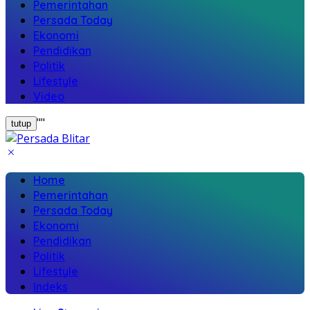
Pemerintahan
Persada Today
Ekonomi
Pendidikan
Politik
Lifestyle
Video
"
"
tutup
Home
Pemerintahan
Persada Today
Ekonomi
Pendidikan
Politik
Lifestyle
Indeks