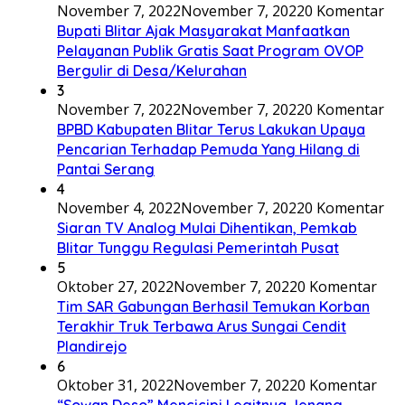
November 7, 2022
November 7, 2022
0 Komentar
Bupati Blitar Ajak Masyarakat Manfaatkan
Pelayanan Publik Gratis Saat Program OVOP
Bergulir di Desa/Kelurahan
3
November 7, 2022
November 7, 2022
0 Komentar
BPBD Kabupaten Blitar Terus Lakukan Upaya
Pencarian Terhadap Pemuda Yang Hilang di
Pantai Serang
4
November 4, 2022
November 7, 2022
0 Komentar
Siaran TV Analog Mulai Dihentikan, Pemkab
Blitar Tunggu Regulasi Pemerintah Pusat
5
Oktober 27, 2022
November 7, 2022
0 Komentar
Tim SAR Gabungan Berhasil Temukan Korban
Terakhir Truk Terbawa Arus Sungai Cendit
Plandirejo
6
Oktober 31, 2022
November 7, 2022
0 Komentar
“Sowan Deso” Mencicipi Legitnya Jenang