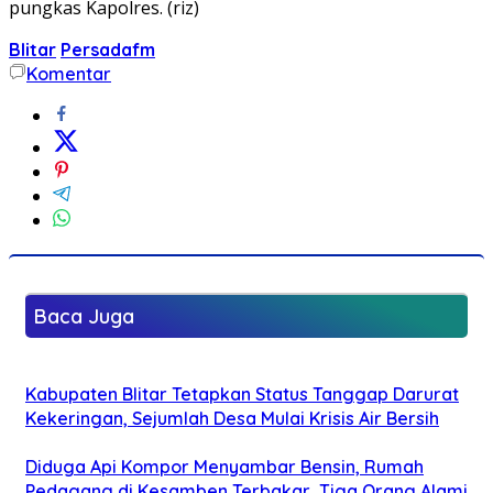
pungkas Kapolres. (riz)
Blitar
Persadafm
Komentar
Baca Juga
Kabupaten Blitar Tetapkan Status Tanggap Darurat
Kekeringan, Sejumlah Desa Mulai Krisis Air Bersih
Diduga Api Kompor Menyambar Bensin, Rumah
Pedagang di Kesamben Terbakar, Tiga Orang Alami