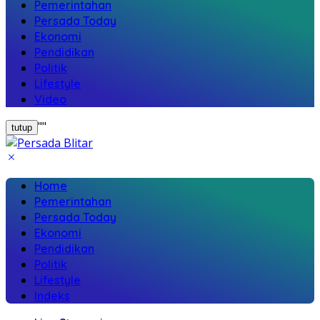
Pemerintahan
Persada Today
Ekonomi
Pendidikan
Politik
Lifestyle
Video
"
"
tutup
Home
Pemerintahan
Persada Today
Ekonomi
Pendidikan
Politik
Lifestyle
Indeks