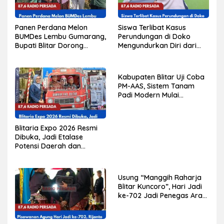
Panen Perdana Melon
Siswa Terlibat Kasus
BUMDes Lembu Gumarang,
Perundungan di Doko
Bupati Blitar Dorong
Mengundurkan Diri dari
Kalitengah Jadi Sentra
Sekolah, Diduga Peristiwa
Melon Unggulan
Pernah Terjadi
Sebelumnya
Kabupaten Blitar Uji Coba
PM-AAS, Sistem Tanam
Padi Modern Mulai
Diterapkan di Delapan
Kecamatan
Blitaria Expo 2026 Resmi
Dibuka, Jadi Etalase
Potensi Daerah dan
Penggerak Ekonomi
Kabupaten Blitar
Usung “Manggih Raharja
Blitar Kuncoro”, Hari Jadi
ke-702 Jadi Penegas Arah
Pembangunan Blitar