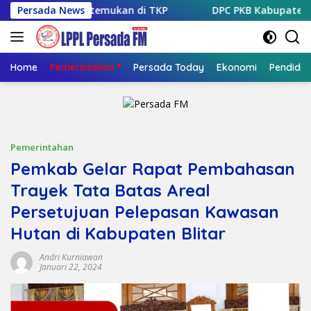
Langsung
Foto Ditemukan di TKP
Persada News
DPC PKB Kabupaten Blitar Man
ke
konten
Home
Pemerintahan
Persada Today
Ekonomi
Pendidik
Pemerintahan
Pemkab Gelar Rapat Pembahasan
Trayek Tata Batas Areal
Persetujuan Pelepasan Kawasan
Hutan di Kabupaten Blitar
Andri Kurniawan
Januari 22, 2024