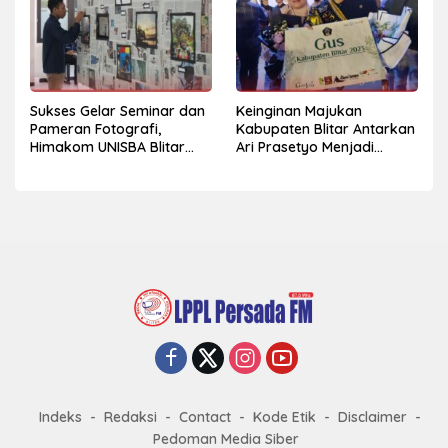
Sukses Gelar Seminar dan
Keinginan Majukan
Pameran Fotografi,
Kabupaten Blitar Antarkan
Himakom UNISBA Blitar
Ari Prasetyo Menjadi
Hadirkan Praktisi Fotografi
Pemenang Pemilihan Gus
Wedding dan Studio
Jeng Kabupaten Blitar
2023, Berikut Profilnya…
Indeks
Redaksi
Contact
Kode Etik
Disclaimer
Pedoman Media Siber