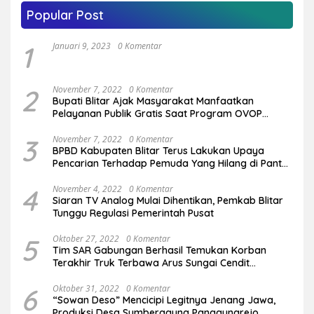
Popular Post
1
Januari 9, 2023
0 Komentar
2
November 7, 2022
0 Komentar
Bupati Blitar Ajak Masyarakat Manfaatkan
Pelayanan Publik Gratis Saat Program OVOP
Bergulir di Desa/Kelurahan
3
November 7, 2022
0 Komentar
BPBD Kabupaten Blitar Terus Lakukan Upaya
Pencarian Terhadap Pemuda Yang Hilang di Pantai
Serang
4
November 4, 2022
0 Komentar
Siaran TV Analog Mulai Dihentikan, Pemkab Blitar
Tunggu Regulasi Pemerintah Pusat
5
Oktober 27, 2022
0 Komentar
Tim SAR Gabungan Berhasil Temukan Korban
Terakhir Truk Terbawa Arus Sungai Cendit
Plandirejo
6
Oktober 31, 2022
0 Komentar
“Sowan Deso” Mencicipi Legitnya Jenang Jawa,
Produksi Desa Sumberagung Panggungrejo