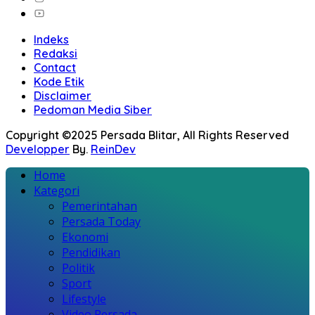
Indeks
Redaksi
Contact
Kode Etik
Disclaimer
Pedoman Media Siber
Copyright ©2025 Persada Blitar, All Rights Reserved
Developper
By.
ReinDev
Home
Kategori
Pemerintahan
Persada Today
Ekonomi
Pendidikan
Politik
Sport
Lifestyle
Video Persada