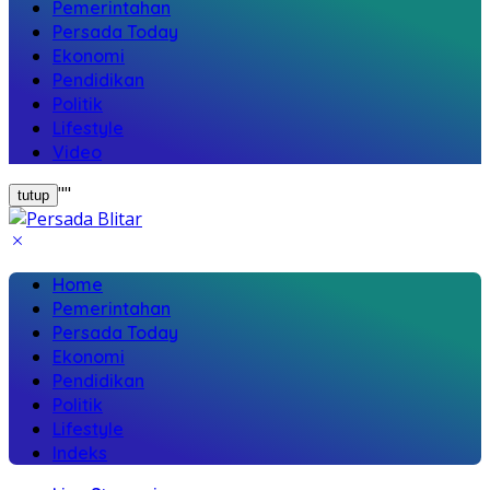
Pemerintahan
Persada Today
Ekonomi
Pendidikan
Politik
Lifestyle
Video
"
"
tutup
Home
Pemerintahan
Persada Today
Ekonomi
Pendidikan
Politik
Lifestyle
Indeks