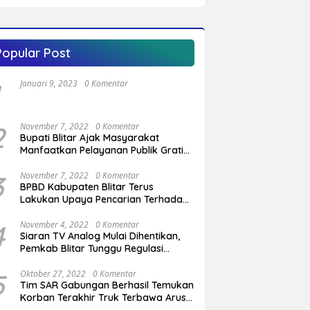
Kecamatan
Popular Post
Januari 9, 2023
0 Komentar
2
November 7, 2022
0 Komentar
Bupati Blitar Ajak Masyarakat
Manfaatkan Pelayanan Publik Gratis
Saat Program OVOP Bergulir di
Desa/Kelurahan
3
November 7, 2022
0 Komentar
BPBD Kabupaten Blitar Terus
Lakukan Upaya Pencarian Terhadap
Pemuda Yang Hilang di Pantai
Serang
4
November 4, 2022
0 Komentar
Siaran TV Analog Mulai Dihentikan,
Pemkab Blitar Tunggu Regulasi
Pemerintah Pusat
5
Oktober 27, 2022
0 Komentar
Tim SAR Gabungan Berhasil Temukan
Korban Terakhir Truk Terbawa Arus