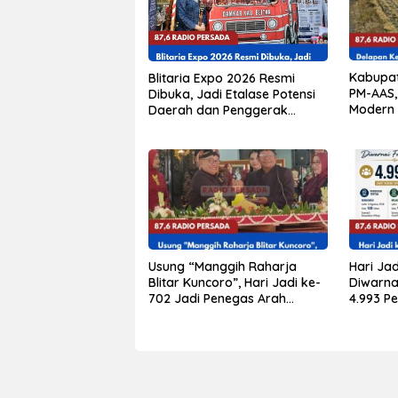
Kabupat
Blitaria Expo 2026 Resmi
PM-AAS,
Dibuka, Jadi Etalase Potensi
Modern 
Daerah dan Penggerak
Delapa
Ekonomi Kabupaten Blitar
Usung “Manggih Raharja
Hari Jad
Blitar Kuncoro”, Hari Jadi ke-
Diwarnai
702 Jadi Penegas Arah
4.993 P
Pembangunan Blitar
Agustus
108 Tah