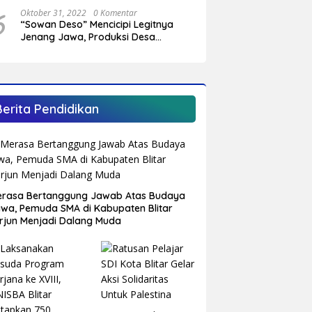
Sungai Cendit Plandirejo
6
Oktober 31, 2022
0 Komentar
“Sowan Deso” Mencicipi Legitnya
Jenang Jawa, Produksi Desa
Sumberagung Panggungrejo
Berita Pendidikan
rasa Bertanggung Jawab Atas Budaya
wa, Pemuda SMA di Kabupaten Blitar
rjun Menjadi Dalang Muda