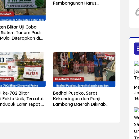
Pembangunan Harus
Berdampak bagi Seluruh
Lapisan Masyarakat
en Blitar Uji Coba
 Sistem Tanam Padi
Mulai Diterapkan di
n Kecamatan
Me
Ja
i ke-702 Blitar
Bedhol Pusoko, Serat
Te
 Fakta Unik, Tercatat
Kekancingan dan Panji
enduduk Lahir Tepat 5
Lambang Daerah Dikirab
, yang Tertua Berusia
sebagai Warisan Sejarah
un
yang Terus Dijaga