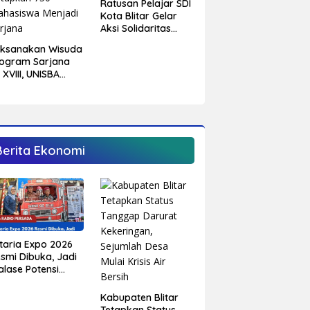
Ratusan Pelajar SDI
Kota Blitar Gelar
Aksi Solidaritas
Untuk Palestina
aksanakan Wisuda
ogram Sarjana
 XVIII, UNISBA
itar Tetapkan 750
hasiswa Menjadi
rjana
Berita Ekonomi
itaria Expo 2026
smi Dibuka, Jadi
alase Potensi
aerah dan
enggerak Ekonomi
Kabupaten Blitar
bupaten Blitar