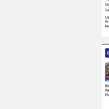
L
Pr
ke
Bl
Ma
Sa
Bl
Re
Et
D
P
Ka