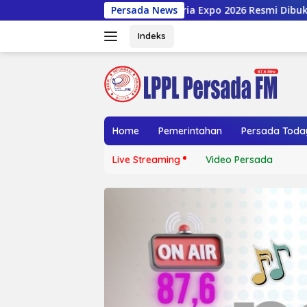
Langsung
Blitaria Expo 2026 Resmi Dibuka, Jadi Etalase Potensi Da
Persada News
ke
konten
Indeks
Home
Pemerintahan
Persada Toda
Live Streaming
Video Persada