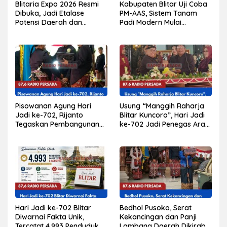
Blitaria Expo 2026 Resmi
Kabupaten Blitar Uji Coba
Dibuka, Jadi Etalase
PM-AAS, Sistem Tanam
Potensi Daerah dan
Padi Modern Mulai
Penggerak Ekonomi
Diterapkan di Delapan
Kabupaten Blitar
Kecamatan
Pisowanan Agung Hari
Usung “Manggih Raharja
Jadi ke-702, Rijanto
Blitar Kuncoro”, Hari Jadi
Tegaskan Pembangunan
ke-702 Jadi Penegas Arah
Harus Berdampak bagi
Pembangunan Blitar
Seluruh Lapisan
Masyarakat
Hari Jadi ke-702 Blitar
Bedhol Pusoko, Serat
Diwarnai Fakta Unik,
Kekancingan dan Panji
Tercatat 4.993 Penduduk
Lambang Daerah Dikirab