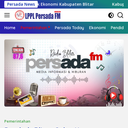
Langsung
n Penggerak Ekonomi Kabupaten Blitar
Persada News
Kabupaten Blitar
ke
konten
Home
Pemerintahan
Persada Today
Ekonomi
Pendidik
Pemerintahan