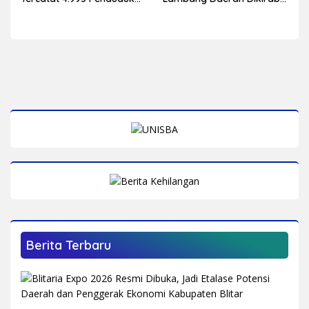
Lahir Tepat 5 Agustus,
sebagai Warisan Sejarah
yang Tertua Berusia 108
yang Terus Dijaga
Tahun
Berita Terbaru